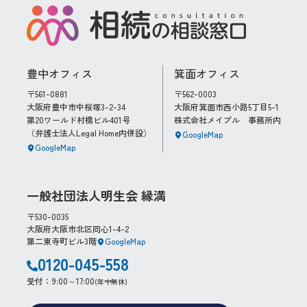
- 東大阪市
豊中オフィス
箕面オフィス
〒561-0881
〒562-0003
大阪府豊中市中桜塚3-2-34
大阪府箕面市西小路5丁目5-1
第20ワールド村橋ビル401号
株式会社メイプル 事務所内
（弁護士法人Legal Home内併設）
GoogleMap
GoogleMap
一般社団法人明生会 縁満
〒530-0035
大阪府大阪市北区同心1-4-2
第二東寺町ビル3階
GoogleMap
0120-045-558
受付：9:00～17:00
(年中無休)