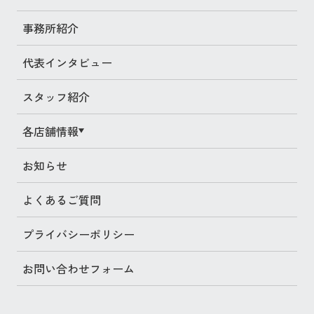
- 各種手続き
事務所紹介
- 相続人調査と財産調査
代表インタビュー
- 海外にある資産の相続
スタッフ紹介
- 不動産の名義変更
各店舗情報
- 大阪市
お知らせ
- 豊中市
よくあるご質問
- 箕面市
プライバシーポリシー
- 吹田市
お問い合わせフォーム
- 茨木市