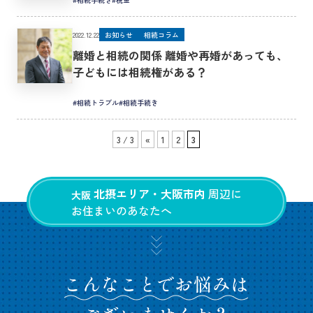
2022.12.22
お知らせ
相続コラム
離婚と相続の関係 離婚や再婚があっても、
子どもには相続権がある？
#相続トラブル
#相続手続き
3 / 3
«
1
2
3
北摂エリア・大阪市内
周辺に
大阪
お住まいのあなたへ